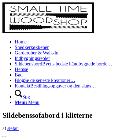
Home
Snedkerkøkkener
Garderober & Walk-In
Indbygningsreoler
Sildebensbord
Byens bedste håndbyggede borde…
Hemse
Bad
Blog
Se de seneste kreationer…
Kontakt
Bestillingsopgaver og den slags…
Søg
Menu
Menu
Sildebenssofabord i klitterne
af
stefan