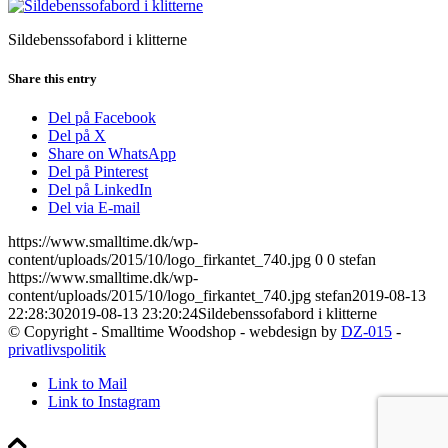
Sildebenssofabord i klitterne
Share this entry
Del på Facebook
Del på X
Share on WhatsApp
Del på Pinterest
Del på LinkedIn
Del via E-mail
https://www.smalltime.dk/wp-
content/uploads/2015/10/logo_firkantet_740.jpg
0
0
stefan
https://www.smalltime.dk/wp-
content/uploads/2015/10/logo_firkantet_740.jpg
stefan
2019-08-13
22:28:30
2019-08-13 23:20:24
Sildebenssofabord i klitterne
© Copyright - Smalltime Woodshop - webdesign by
DZ-015
-
privatlivspolitik
Link to Mail
Link to Instagram