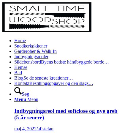
Home
Snedkerkøkkener
Garderober & Walk-In
Indbygningsreoler
Sildebensbord
Byens bedste håndbyggede borde…
Hemse
Bad
Blog
Se de seneste kreationer…
Kontakt
Bestillingsopgaver og den slags…
Søg
Menu
Menu
Indbygningsreol med softclose og nye greb
(5 år senere)
maj 4, 2022
/
af stefan