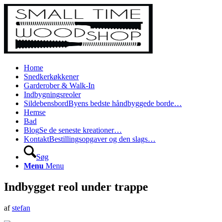
Home
Snedkerkøkkener
Garderober & Walk-In
Indbygningsreoler
Sildebensbord
Byens bedste håndbyggede borde…
Hemse
Bad
Blog
Se de seneste kreationer…
Kontakt
Bestillingsopgaver og den slags…
Søg
Menu
Menu
Indbygget reol under trappe
af
stefan