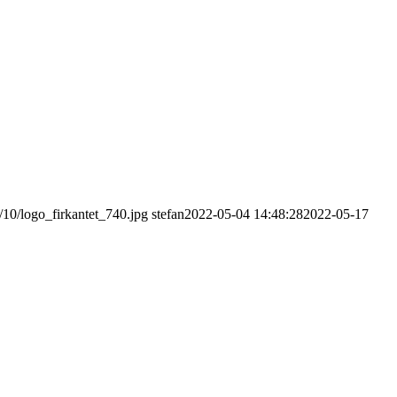
/10/logo_firkantet_740.jpg
stefan
2022-05-04 14:48:28
2022-05-17