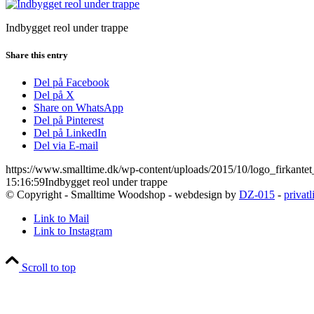
Indbygget reol under trappe
Share this entry
Del på Facebook
Del på X
Share on WhatsApp
Del på Pinterest
Del på LinkedIn
Del via E-mail
https://www.smalltime.dk/wp-content/uploads/2015/10/logo_firkantet
15:16:59
Indbygget reol under trappe
© Copyright - Smalltime Woodshop - webdesign by
DZ-015
-
privatl
Link to Mail
Link to Instagram
Scroll to top