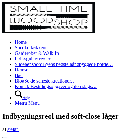
Home
Snedkerkøkkener
Garderober & Walk-In
Indbygningsreoler
Sildebensbord
Byens bedste håndbyggede borde…
Hemse
Bad
Blog
Se de seneste kreationer…
Kontakt
Bestillingsopgaver og den slags…
Søg
Menu
Menu
Indbygningsreol med soft-close låger
af
stefan