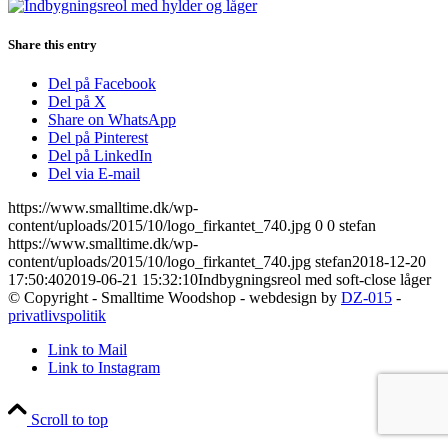
Share this entry
Del på Facebook
Del på X
Share on WhatsApp
Del på Pinterest
Del på LinkedIn
Del via E-mail
https://www.smalltime.dk/wp-
content/uploads/2015/10/logo_firkantet_740.jpg
0
0
stefan
https://www.smalltime.dk/wp-
content/uploads/2015/10/logo_firkantet_740.jpg
stefan
2018-12-20
17:50:40
2019-06-21 15:32:10
Indbygningsreol med soft-close låger
© Copyright - Smalltime Woodshop - webdesign by
DZ-015
-
privatlivspolitik
Link to Mail
Link to Instagram
Scroll to top