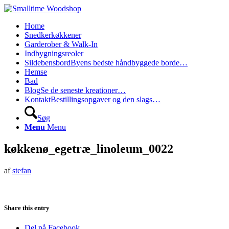
Home
Snedkerkøkkener
Garderober & Walk-In
Indbygningsreoler
Sildebensbord
Byens bedste håndbyggede borde…
Hemse
Bad
Blog
Se de seneste kreationer…
Kontakt
Bestillingsopgaver og den slags…
Søg
Menu
Menu
køkkenø_egetræ_linoleum_0022
af
stefan
Share this entry
Del på Facebook