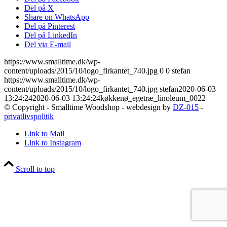
Del på X
Share on WhatsApp
Del på Pinterest
Del på LinkedIn
Del via E-mail
https://www.smalltime.dk/wp-
content/uploads/2015/10/logo_firkantet_740.jpg
0
0
stefan
https://www.smalltime.dk/wp-
content/uploads/2015/10/logo_firkantet_740.jpg
stefan
2020-06-03
13:24:24
2020-06-03 13:24:24
køkkenø_egetræ_linoleum_0022
© Copyright - Smalltime Woodshop - webdesign by
DZ-015
-
privatlivspolitik
Link to Mail
Link to Instagram
Scroll to top