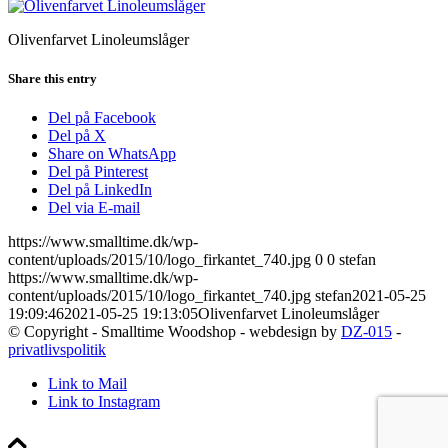
Olivenfarvet Linoleumslåger
Share this entry
Del på Facebook
Del på X
Share on WhatsApp
Del på Pinterest
Del på LinkedIn
Del via E-mail
https://www.smalltime.dk/wp-
content/uploads/2015/10/logo_firkantet_740.jpg
0
0
stefan
https://www.smalltime.dk/wp-
content/uploads/2015/10/logo_firkantet_740.jpg
stefan
2021-05-25
19:09:46
2021-05-25 19:13:05
Olivenfarvet Linoleumslåger
© Copyright - Smalltime Woodshop - webdesign by
DZ-015
-
privatlivspolitik
Link to Mail
Link to Instagram