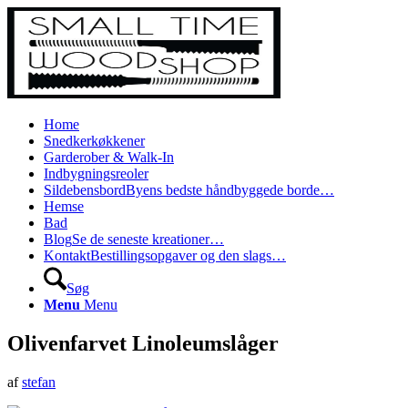
Home
Snedkerkøkkener
Garderober & Walk-In
Indbygningsreoler
Sildebensbord
Byens bedste håndbyggede borde…
Hemse
Bad
Blog
Se de seneste kreationer…
Kontakt
Bestillingsopgaver og den slags…
Søg
Menu
Menu
Olivenfarvet Linoleumslåger
af
stefan