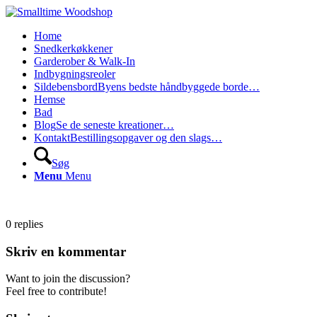
Home
Snedkerkøkkener
Garderober & Walk-In
Indbygningsreoler
Sildebensbord
Byens bedste håndbyggede borde…
Hemse
Bad
Blog
Se de seneste kreationer…
Kontakt
Bestillingsopgaver og den slags…
Søg
Menu
Menu
0
replies
Skriv en kommentar
Want to join the discussion?
Feel free to contribute!