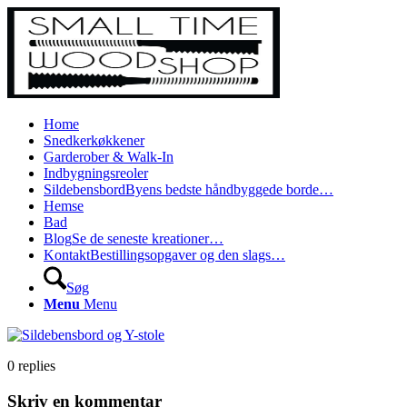
Home
Snedkerkøkkener
Garderober & Walk-In
Indbygningsreoler
Sildebensbord
Byens bedste håndbyggede borde…
Hemse
Bad
Blog
Se de seneste kreationer…
Kontakt
Bestillingsopgaver og den slags…
Søg
Menu
Menu
0
replies
Skriv en kommentar