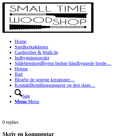
Home
Snedkerkøkkener
Garderober & Walk-In
Indbygningsreoler
Sildebensbord
Byens bedste håndbyggede borde…
Hemse
Bad
Blog
Se de seneste kreationer…
Kontakt
Bestillingsopgaver og den slags…
Søg
Menu
Menu
0
replies
Skriv en kommentar