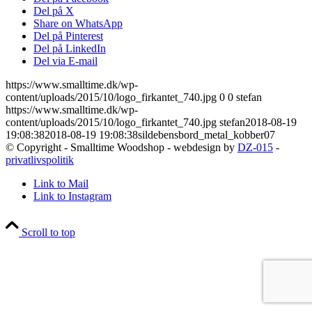
Del på X
Share on WhatsApp
Del på Pinterest
Del på LinkedIn
Del via E-mail
https://www.smalltime.dk/wp-
content/uploads/2015/10/logo_firkantet_740.jpg
0
0
stefan
https://www.smalltime.dk/wp-
content/uploads/2015/10/logo_firkantet_740.jpg
stefan
2018-08-19
19:08:38
2018-08-19 19:08:38
sildebensbord_metal_kobber07
© Copyright - Smalltime Woodshop - webdesign by
DZ-015
-
privatlivspolitik
Link to Mail
Link to Instagram
Scroll to top