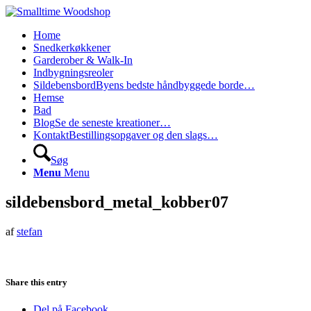
Home
Snedkerkøkkener
Garderober & Walk-In
Indbygningsreoler
Sildebensbord
Byens bedste håndbyggede borde…
Hemse
Bad
Blog
Se de seneste kreationer…
Kontakt
Bestillingsopgaver og den slags…
Søg
Menu
Menu
sildebensbord_metal_kobber07
af
stefan
Share this entry
Del på Facebook