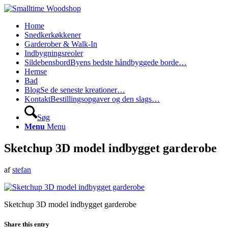
Home
Snedkerkøkkener
Garderober & Walk-In
Indbygningsreoler
Sildebensbord
Byens bedste håndbyggede borde…
Hemse
Bad
Blog
Se de seneste kreationer…
Kontakt
Bestillingsopgaver og den slags…
Søg
Menu
Menu
Sketchup 3D model indbygget garderobe
af
stefan
Sketchup 3D model indbygget garderobe
Share this entry