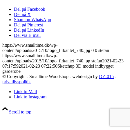
Del på Facebook
Del på X
Share on WhatsApp
Del på Pinterest
Del på LinkedIn
Del via E-mail
https://www.smalltime.dk/wp-
content/uploads/2015/10/logo_firkantet_740.jpg
0
0
stefan
https://www.smalltime.dk/wp-
content/uploads/2015/10/logo_firkantet_740.jpg
stefan
2021-02-23
07:17:59
2021-02-23 07:22:50
Sketchup 3D model indbygget
garderobe
© Copyright - Smalltime Woodshop - webdesign by
DZ-015
-
privatlivspolitik
Link to Mail
Link to Instagram
Scroll to top