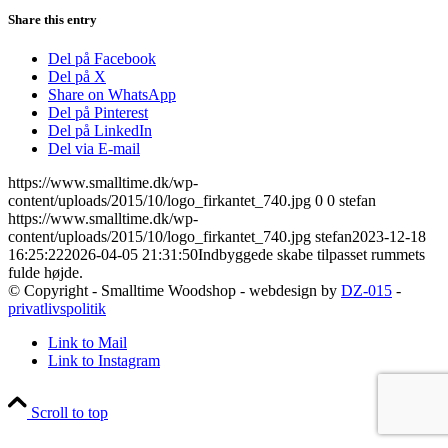
Share this entry
Del på Facebook
Del på X
Share on WhatsApp
Del på Pinterest
Del på LinkedIn
Del via E-mail
https://www.smalltime.dk/wp-
content/uploads/2015/10/logo_firkantet_740.jpg
0
0
stefan
https://www.smalltime.dk/wp-
content/uploads/2015/10/logo_firkantet_740.jpg
stefan
2023-12-18
16:25:22
2026-04-05 21:31:50
Indbyggede skabe tilpasset rummets
fulde højde.
© Copyright - Smalltime Woodshop - webdesign by
DZ-015
-
privatlivspolitik
Link to Mail
Link to Instagram
Scroll to top