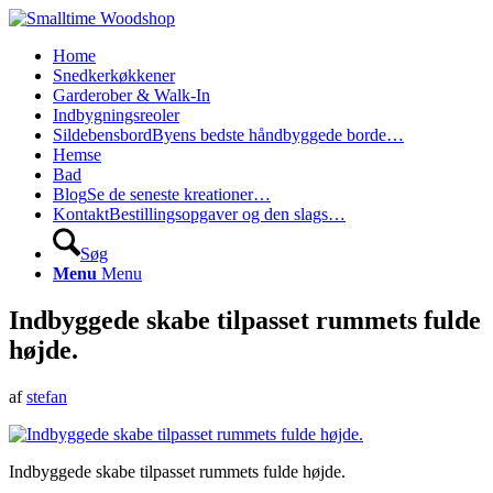
Home
Snedkerkøkkener
Garderober & Walk-In
Indbygningsreoler
Sildebensbord
Byens bedste håndbyggede borde…
Hemse
Bad
Blog
Se de seneste kreationer…
Kontakt
Bestillingsopgaver og den slags…
Søg
Menu
Menu
Indbyggede skabe tilpasset rummets fulde
højde.
af
stefan
Indbyggede skabe tilpasset rummets fulde højde.