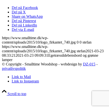
Del på Facebook
Del på X
Share on WhatsApp
Del på Pinterest
Del på LinkedIn
Del via E-mail
https://www.smalltime.dk/wp-
content/uploads/2015/10/logo_firkantet_740.jpg
0
0
stefan
https://www.smalltime.dk/wp-
content/uploads/2015/10/logo_firkantet_740.jpg
stefan
2021-03-23
08:33:21
2021-03-23 09:09:31
Egetræssildebensbord og grønne
lamper
© Copyright - Smalltime Woodshop - webdesign by
DZ-015
-
privatlivspolitik
Link to Mail
Link to Instagram
Scroll to top