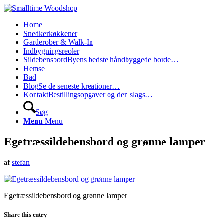
Home
Snedkerkøkkener
Garderober & Walk-In
Indbygningsreoler
Sildebensbord
Byens bedste håndbyggede borde…
Hemse
Bad
Blog
Se de seneste kreationer…
Kontakt
Bestillingsopgaver og den slags…
Søg
Menu
Menu
Egetræssildebensbord og grønne lamper
af
stefan
Egetræssildebensbord og grønne lamper
Share this entry