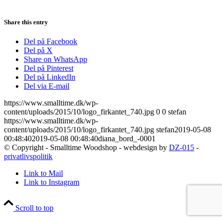
Share this entry
Del på Facebook
Del på X
Share on WhatsApp
Del på Pinterest
Del på LinkedIn
Del via E-mail
https://www.smalltime.dk/wp-
content/uploads/2015/10/logo_firkantet_740.jpg
0
0
stefan
https://www.smalltime.dk/wp-
content/uploads/2015/10/logo_firkantet_740.jpg
stefan
2019-05-08
00:48:40
2019-05-08 00:48:40
diana_bord_-0001
© Copyright - Smalltime Woodshop - webdesign by
DZ-015
-
privatlivspolitik
Link to Mail
Link to Instagram
Scroll to top