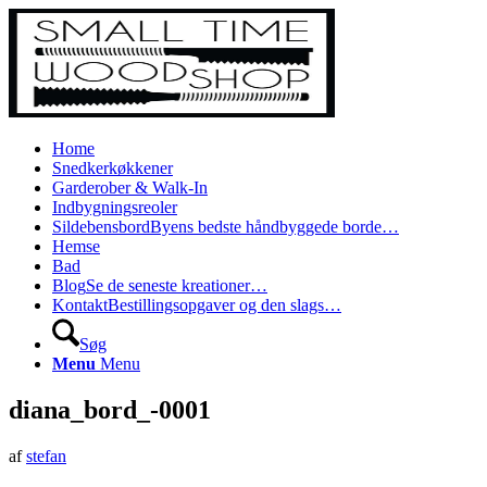
Home
Snedkerkøkkener
Garderober & Walk-In
Indbygningsreoler
Sildebensbord
Byens bedste håndbyggede borde…
Hemse
Bad
Blog
Se de seneste kreationer…
Kontakt
Bestillingsopgaver og den slags…
Søg
Menu
Menu
diana_bord_-0001
af
stefan