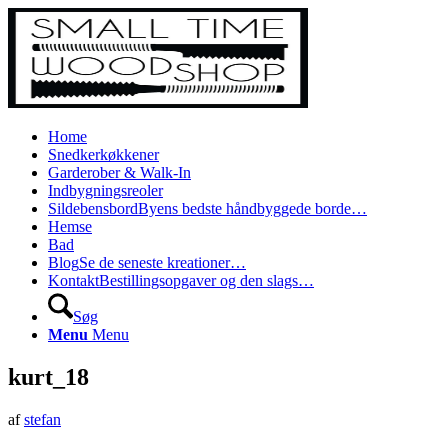
Home
Snedkerkøkkener
Garderober & Walk-In
Indbygningsreoler
Sildebensbord
Byens bedste håndbyggede borde…
Hemse
Bad
Blog
Se de seneste kreationer…
Kontakt
Bestillingsopgaver og den slags…
Søg
Menu
Menu
kurt_18
af
stefan