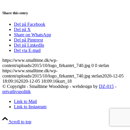
Share this entry
Del på Facebook
Del på X
Share on WhatsApp
Del på Pinterest
Del på LinkedIn
Del via E-mail
https://www.smalltime.dk/wp-
content/uploads/2015/10/logo_firkantet_740.jpg
0
0
stefan
https://www.smalltime.dk/wp-
content/uploads/2015/10/logo_firkantet_740.jpg
stefan
2020-12-05
18:09:16
2020-12-05 18:09:16
kurt_18
© Copyright - Smalltime Woodshop - webdesign by
DZ-015
-
privatlivspolitik
Link to Mail
Link to Instagram
Scroll to top