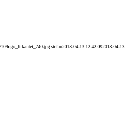
/10/logo_firkantet_740.jpg
stefan
2018-04-13 12:42:09
2018-04-13