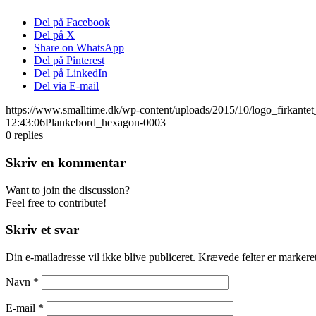
Del på Facebook
Del på X
Share on WhatsApp
Del på Pinterest
Del på LinkedIn
Del via E-mail
https://www.smalltime.dk/wp-content/uploads/2015/10/logo_firkantet
12:43:06
Plankebord_hexagon-0003
0
replies
Skriv en kommentar
Want to join the discussion?
Feel free to contribute!
Skriv et svar
Din e-mailadresse vil ikke blive publiceret.
Krævede felter er marker
Navn
*
E-mail
*