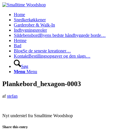
Home
Snedkerkøkkener
Garderober & Walk-In
Indbygningsreoler
Sildebensbord
Byens bedste håndbyggede borde…
Hemse
Bad
Blog
Se de seneste kreationer…
Kontakt
Bestillingsopgaver og den slags…
Søg
Menu
Menu
Plankebord_hexagon-0003
af
stefan
Nyt understel fra Smalltime Woodshop
Share this entry