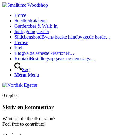
Home
Snedkerkøkkener
Garderober & Walk-In
Indbygningsreoler
Sildebensbord
Byens bedste håndbyggede borde…
Hemse
Bad
Blog
Se de seneste kreationer…
Kontakt
Bestillingsopgaver og den slags…
Søg
Menu
Menu
0
replies
Skriv en kommentar
Want to join the discussion?
Feel free to contribute!