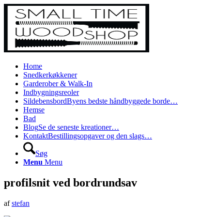
Home
Snedkerkøkkener
Garderober & Walk-In
Indbygningsreoler
Sildebensbord
Byens bedste håndbyggede borde…
Hemse
Bad
Blog
Se de seneste kreationer…
Kontakt
Bestillingsopgaver og den slags…
Søg
Menu
Menu
profilsnit ved bordrundsav
af
stefan