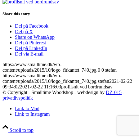
Share this entry
Del på Facebook
Del på X
Share on WhatsApp
Del på Pinterest
Del på LinkedIn
Del via E-mail
https://www.smalltime.dk/wp-
content/uploads/2015/10/logo_firkantet_740.jpg
0
0
stefan
https://www.smalltime.dk/wp-
content/uploads/2015/10/logo_firkantet_740.jpg
stefan
2021-02-22
09:34:02
2021-02-22 11:16:03
profilsnit ved bordrundsav
© Copyright - Smalltime Woodshop - webdesign by
DZ-015
-
privatlivspolitik
Link to Mail
Link to Instagram
Scroll to top