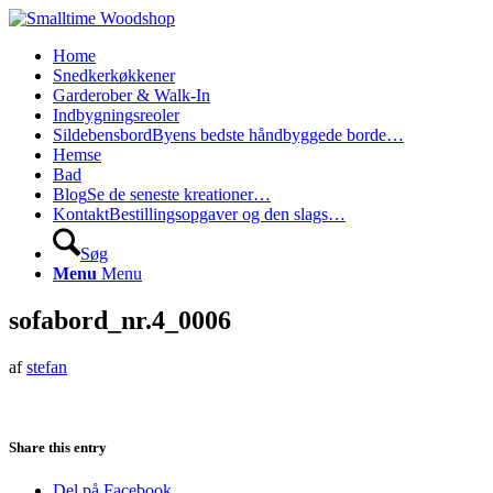
Home
Snedkerkøkkener
Garderober & Walk-In
Indbygningsreoler
Sildebensbord
Byens bedste håndbyggede borde…
Hemse
Bad
Blog
Se de seneste kreationer…
Kontakt
Bestillingsopgaver og den slags…
Søg
Menu
Menu
sofabord_nr.4_0006
af
stefan
Share this entry
Del på Facebook