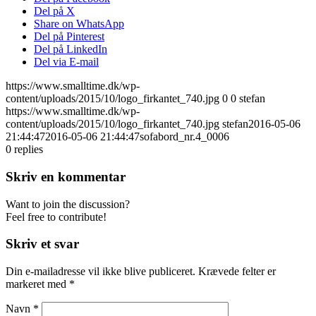
Del på X
Share on WhatsApp
Del på Pinterest
Del på LinkedIn
Del via E-mail
https://www.smalltime.dk/wp-
content/uploads/2015/10/logo_firkantet_740.jpg
0
0
stefan
https://www.smalltime.dk/wp-
content/uploads/2015/10/logo_firkantet_740.jpg
stefan
2016-05-06
21:44:47
2016-05-06 21:44:47
sofabord_nr.4_0006
0
replies
Skriv en kommentar
Want to join the discussion?
Feel free to contribute!
Skriv et svar
Din e-mailadresse vil ikke blive publiceret.
Krævede felter er
markeret med
*
Navn
*