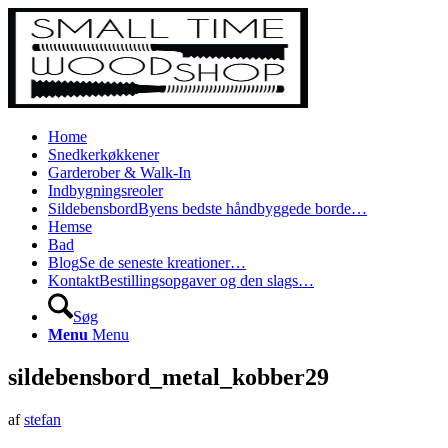
Home
Snedkerkøkkener
Garderober & Walk-In
Indbygningsreoler
Sildebensbord
Byens bedste håndbyggede borde…
Hemse
Bad
Blog
Se de seneste kreationer…
Kontakt
Bestillingsopgaver og den slags…
Søg
Menu
Menu
sildebensbord_metal_kobber29
af
stefan