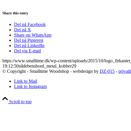
Share this entry
Del på Facebook
Del på X
Share on WhatsApp
Del på Pinterest
Del på LinkedIn
Del via E-mail
https://www.smalltime.dk/wp-content/uploads/2015/10/logo_firkantet
19:12:50
sildebensbord_metal_kobber29
© Copyright - Smalltime Woodshop - webdesign by
DZ-015
-
privatl
Link to Mail
Link to Instagram
Scroll to top