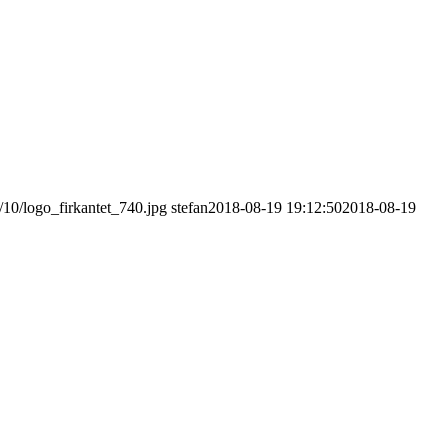
/10/logo_firkantet_740.jpg
stefan
2018-08-19 19:12:50
2018-08-19