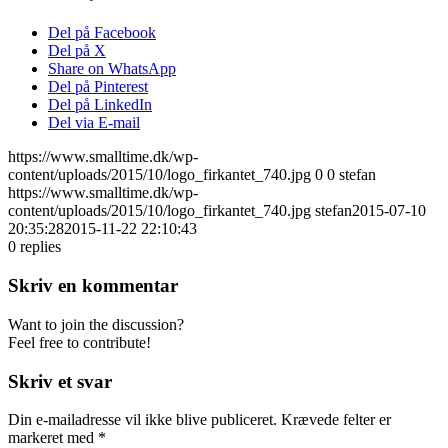
Del på Facebook
Del på X
Share on WhatsApp
Del på Pinterest
Del på LinkedIn
Del via E-mail
https://www.smalltime.dk/wp-
content/uploads/2015/10/logo_firkantet_740.jpg
0
0
stefan
https://www.smalltime.dk/wp-
content/uploads/2015/10/logo_firkantet_740.jpg
stefan
2015-07-10
20:35:28
2015-11-22 22:10:43
0
replies
Skriv en kommentar
Want to join the discussion?
Feel free to contribute!
Skriv et svar
Din e-mailadresse vil ikke blive publiceret.
Krævede felter er
markeret med
*