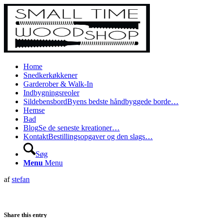
Home
Snedkerkøkkener
Garderober & Walk-In
Indbygningsreoler
Sildebensbord
Byens bedste håndbyggede borde…
Hemse
Bad
Blog
Se de seneste kreationer…
Kontakt
Bestillingsopgaver og den slags…
Søg
Menu
Menu
af
stefan
Share this entry