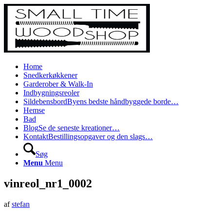
Home
Snedkerkøkkener
Garderober & Walk-In
Indbygningsreoler
Sildebensbord
Byens bedste håndbyggede borde…
Hemse
Bad
Blog
Se de seneste kreationer…
Kontakt
Bestillingsopgaver og den slags…
Søg
Menu
Menu
vinreol_nr1_0002
af
stefan