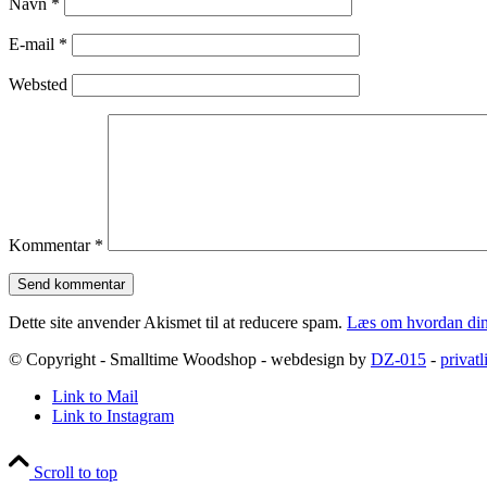
Navn
*
E-mail
*
Websted
Kommentar
*
Dette site anvender Akismet til at reducere spam.
Læs om hvordan din
© Copyright - Smalltime Woodshop - webdesign by
DZ-015
-
privatl
Link to Mail
Link to Instagram
Scroll to top