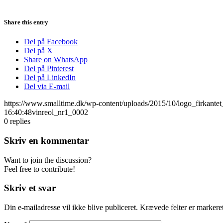
Share this entry
Del på Facebook
Del på X
Share on WhatsApp
Del på Pinterest
Del på LinkedIn
Del via E-mail
https://www.smalltime.dk/wp-content/uploads/2015/10/logo_firkantet
16:40:48
vinreol_nr1_0002
0
replies
Skriv en kommentar
Want to join the discussion?
Feel free to contribute!
Skriv et svar
Din e-mailadresse vil ikke blive publiceret.
Krævede felter er marker