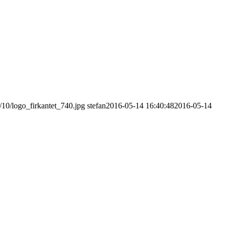
/10/logo_firkantet_740.jpg
stefan
2016-05-14 16:40:48
2016-05-14