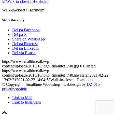
Walk-in-closet i Hørsholm
Share this entry
Del på Facebook
Del på X
Share on WhatsApp
Del på Pinterest
Del på LinkedIn
Del via E-mail
https://www.smalltime.dk/wp-
content/uploads/2015/10/logo_firkantet_740.jpg
0
0
stefan
https://www.smalltime.dk/wp-
content/uploads/2015/10/logo_firkantet_740.jpg
stefan
2021-02-22
13:02:21
2021-02-22 14:04:58
Walk-in-closet i Hørsholm
© Copyright - Smalltime Woodshop - webdesign by
DZ-015
-
privatlivspolitik
Link to Mail
Link to Instagram