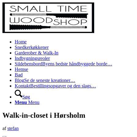
Home
Snedkerkøkkener
Garderober & Walk-In
Indbygningsreoler
Sildebensbord
Byens bedste håndbyggede borde…
Hemse
Bad
Blog
Se de seneste kreationer…
Kontakt
Bestillingsopgaver og den slags…
Søg
Menu
Menu
Walk-in-closet i Hørsholm
af
stefan